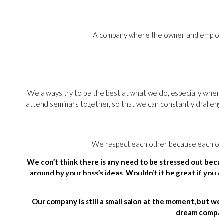
A company where the owner and employee
We always try to be the best at what we do, especially when
attend seminars together, so that we can constantly challeng
We respect each other because each of u
We don’t think there is any need to be stressed out b
around by your boss’s ideas. Wouldn’t it be great if you
Our company is still a small salon at the moment, but w
dream compa