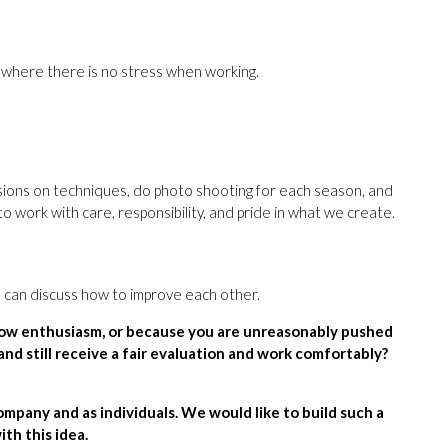
 where there is no stress when working.
ssions on techniques, do photo shooting for each season, and
 work with care, responsibility, and pride in what we create.
d can discuss how to improve each other.
low enthusiasm, or because you are unreasonably pushed
and still receive a fair evaluation and work comfortably?
ompany and as individuals. We would like to build such a
h this idea.