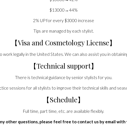
$13000→44%
2% UP for every $3000 increase
Tips are managed by each stylist.
【Visa and Cosmetology License】
to work legally in the United States. We can also assist you in obtaini
【Technical support】
There is technical guidance by senior stylists for you.
tice sessions for all stylists to improve their technical skills and sea
【Schedule】
Full time, part time, etc. are available flexibly.
any other questions, please feel free to contact us by email with