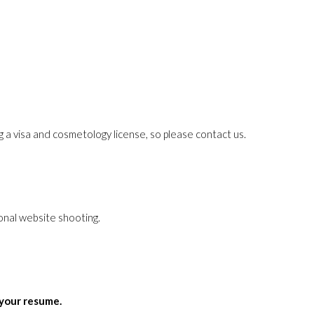
ng a visa and cosmetology license, so please contact us.
sonal website shooting.
 your resume.