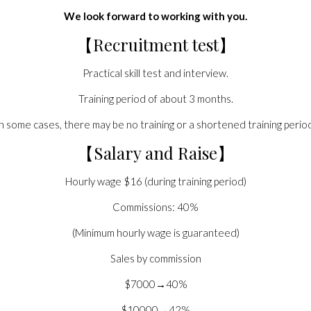
We look forward to working with you.
【Recruitment test】
Practical skill test and interview.
Training period of about 3 months.
In some cases, there may be no training or a shortened training period
【Salary and Raise】
Hourly wage $16 (during training period)
Commissions: 40%
(Minimum hourly wage is guaranteed)
Sales by commission
$7000→40%
$10000→42%