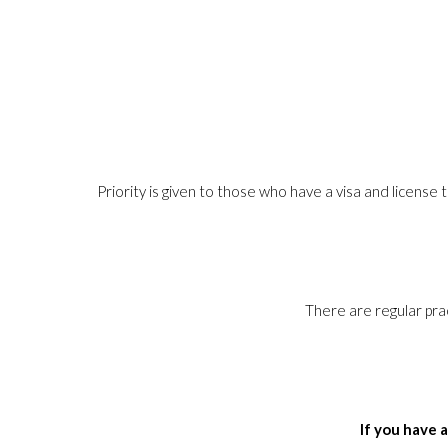
Priority is given to those who have a visa and license 
There are regular prac
If you have 