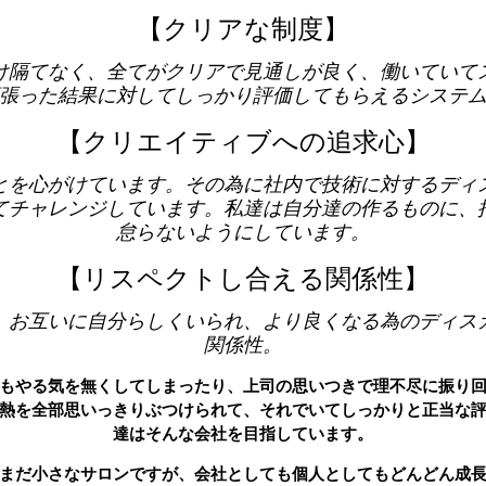
【クリアな制度】
け隔てなく、全てがクリアで見通しが良く、働いていて
張った結果に対してしっかり評価してもらえるシステ
【クリエイティブへの追求心】
とを心がけています。その為に社内で技術に対するディ
てチャレンジしています。私達は自分達の作るものに、
怠らないようにしています。
【リスペクトし合える関係性】
、お互いに自分らしくいられ、より良くなる為のディス
関係性。
もやる気を無くしてしまったり、上司の思いつきで理不尽に振り
熱を全部思いっきりぶつけられて、それでいてしっかりと正当な
達はそんな会社を目指しています。
まだ小さなサロンですが、会社としても個人としてもどんどん成